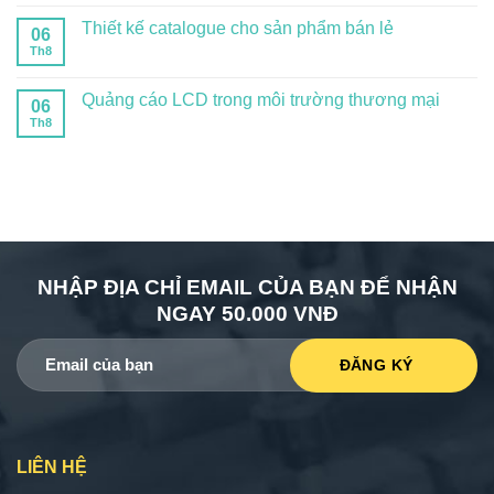
Thiết kế catalogue cho sản phẩm bán lẻ
06
Th8
Quảng cáo LCD trong môi trường thương mại
06
Th8
NHẬP ĐỊA CHỈ EMAIL CỦA BẠN ĐỂ NHẬN
NGAY 50.000 VNĐ
LIÊN HỆ