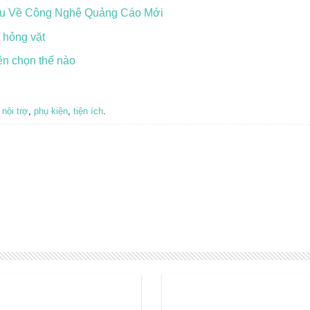
ểu Về Công Nghệ Quảng Cáo Mới
 hỏng vặt
ên chọn thế nào
,
nội trợ
,
phụ kiện
,
tiện ích
.