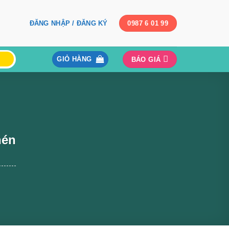
ĐĂNG NHẬP / ĐĂNG KÝ
0987 6 01 99
GIỎ HÀNG
BÁO GIÁ
hén