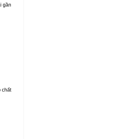
i gần
 chất