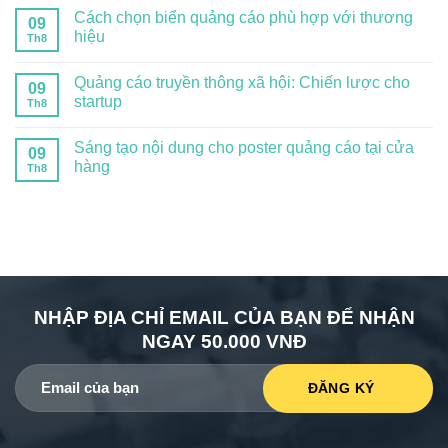
Cách chọn biển quảng cáo phù hợp với thương
09
hiệu
Th8
Quảng cáo truyền thông xã hội: Chiến lược cho
09
startup
Th8
Sáng tạo nội dung cho poster quảng cáo tại cửa
09
hàng
Th8
NHẬP ĐỊA CHỈ EMAIL CỦA BẠN ĐỂ NHẬN
NGAY 50.000 VNĐ