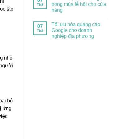
07
hỉ
trong mùa lễ hội cho cửa
Th8
học tập
hàng
Tối ưu hóa quảng cáo
07
Google cho doanh
Th8
nghiệp địa phương
g nhỏ,
 người
oại bộ
dị ứng
việc