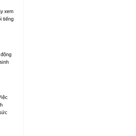
ãy xem
i tiếng
t động
sinh
Việc
nh
 sức