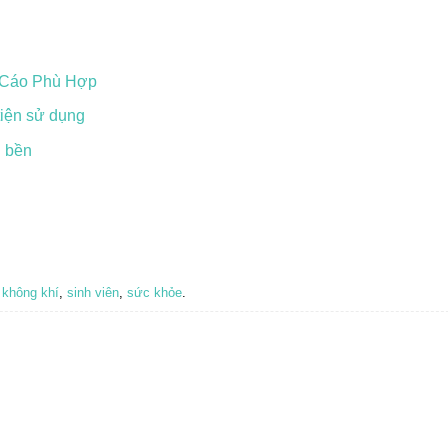
 Cáo Phù Hợp
 tiện sử dụng
n bền
 không khí
,
sinh viên
,
sức khỏe
.