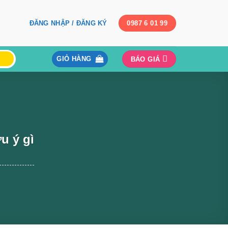
ĐĂNG NHẬP / ĐĂNG KÝ
0987 6 01 99
GIỎ HÀNG
BÁO GIÁ
u ý gì