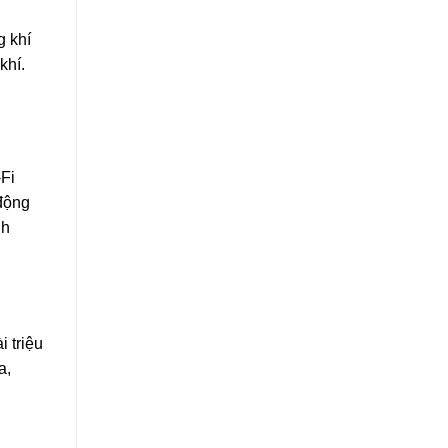
g khí
khí.
-Fi
 động
nh
i triệu
a,