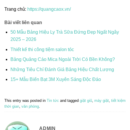
Trang chủ:
https://quangcaox.vn/
Bài viết liên quan
50 Mẫu Bảng Hiệu Ly Trà Sữa Đứng Đẹp Ngất Ngây
2025 – 2026
Thiết kế thi công tiệm salon tóc
Bảng Quảng Cáo Mica Ngoài Trời Có Bền Không?
Những Tiêu Chí Đánh Giá Bảng Hiệu Chất Lượng
15+ Mẫu Biển Bạt 3M Xuyên Sáng Độc Đáo
This entry was posted in
Tin tức
and tagged
giặt giũ
,
máy giặt
,
tiết kiệm
thời gian
,
văn phòng
.
ADMIN