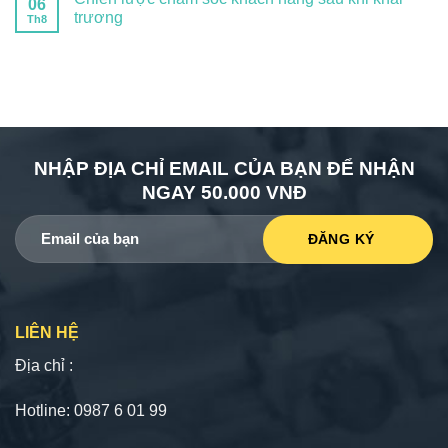
06
trương
Th8
NHẬP ĐỊA CHỈ EMAIL CỦA BẠN ĐỂ NHẬN
NGAY 50.000 VNĐ
LIÊN HỆ
Địa chỉ :
Hotline: 0987 6 01 99