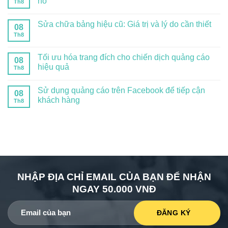
nó
Th8
Sửa chữa bảng hiệu cũ: Giá trị và lý do cần thiết
08
Th8
Tối ưu hóa trang đích cho chiến dịch quảng cáo
08
hiệu quả
Th8
Sử dụng quảng cáo trên Facebook để tiếp cận
08
khách hàng
Th8
NHẬP ĐỊA CHỈ EMAIL CỦA BẠN ĐỂ NHẬN
NGAY 50.000 VNĐ