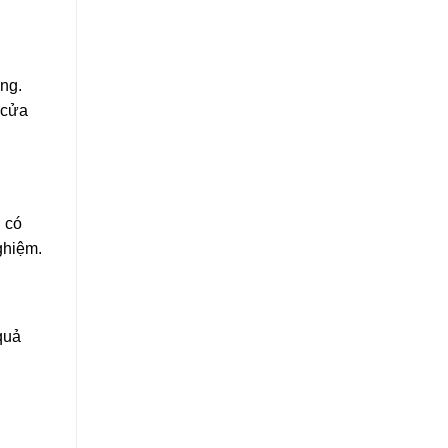
ng.
 cửa
n có
ghiệm.
quả