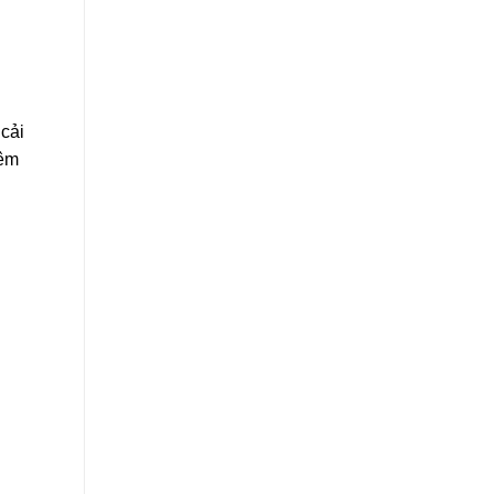
cải
hêm