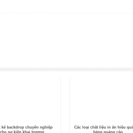
t kế backdrop chuyên nghiệp
Các loại chất liệu in ấn hiệu qu
cho sự kiện khai trương
bảng quảng cáo