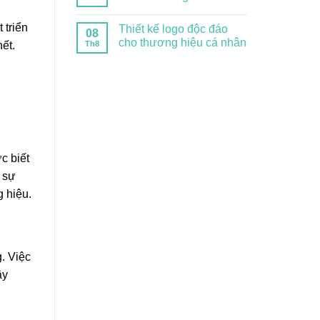
 triển
Thiết kế logo độc đáo
08
cho thương hiệu cá nhân
Th8
ết.
c biết
 sự
 hiệu.
. Việc
ây