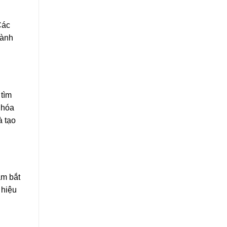
Các
hành
 tìm
 hóa
à tạo
ắm bắt
 hiệu