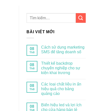
BÀI VIẾT MỚI
Cách sử dụng marketing
08
SMS để tăng doanh số
Th8
Thiết kế backdrop
08
chuyên nghiệp cho sự
Th8
kiện khai trương
Các loại chất liệu in ấn
08
hiệu quả cho bảng
Th8
quảng cáo
Biển hiệu led và lợi ích
08
cho cửa hàng bán lẻ
Th8