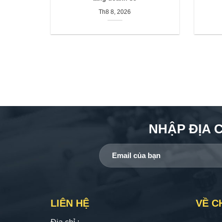
Th8 8, 2026
NHẬP ĐỊA 
LIÊN HỆ
VỀ C