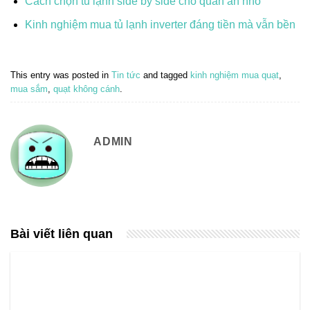
Cách chọn tủ lạnh side by side cho quán ăn nhỏ
Kinh nghiệm mua tủ lạnh inverter đáng tiền mà vẫn bền
This entry was posted in
Tin tức
and tagged
kinh nghiệm mua quạt
,
mua sắm
,
quạt không cánh
.
ADMIN
Bài viết liên quan