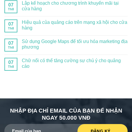
Lập kế hoạch cho chương trình khuyến mãi tại
07
cửa hàng
Th8
Hiệu quả của quảng cáo trên mạng xã hội cho cửa
07
hàng
Th8
Sử dụng Google Maps để tối ưu hóa marketing địa
07
phương
Th8
Chữ nổi có thể tăng cường sự chú ý cho quảng
07
cáo
Th8
NHẬP ĐỊA CHỈ EMAIL CỦA BẠN ĐỂ NHẬN
NGAY 50.000 VNĐ