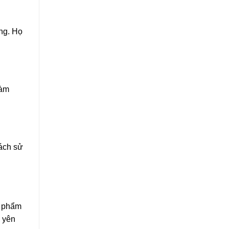
ng. Họ
làm
ách sử
n phẩm
ẽ yên