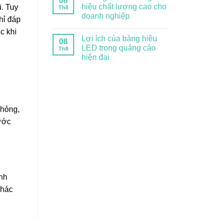
08
hiệu chất lượng cao cho
ũ. Tuy
Th8
doanh nghiệp
hỉ đáp
c khi
Lợi ích của bảng hiệu
08
LED trong quảng cáo
Th8
hiện đại
 hỏng,
rước
ính
khác