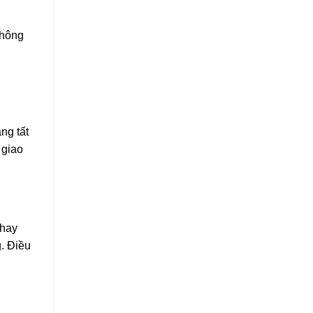
không
ng tất
 giao
 hay
. Điều