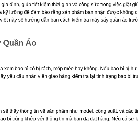
gia đình, giúp tiết kiệm thời gian và công sức trong việc giặt gi
 tra kỹ lưỡng để đảm bảo rằng sản phẩm bạn nhận được không c
 viết này sẽ hướng dẫn bạn cách kiểm tra máy sấy quần áo trướ
y Quần Áo
ra xem bao bì có bị rách, móp méo hay không. Nếu bao bì bị hư
y yêu cầu nhân viên giao hàng kiểm tra lại tình trạng bao bì t
sẽ thấy thông tin về sản phẩm như model, công suất, và các t
bao bì trùng khớp với thông tin mà bạn đã đặt hàng. Nếu có sự 