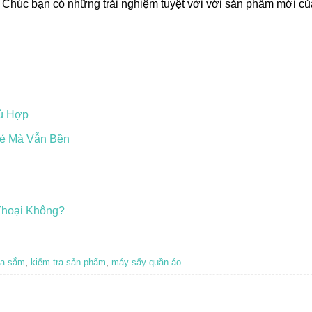
 Chúc bạn có những trải nghiệm tuyệt vời với sản phẩm mới củ
ù Hợp
Rẻ Mà Vẫn Bền
Thoại Không?
ua sắm
,
kiểm tra sản phẩm
,
máy sấy quần áo
.