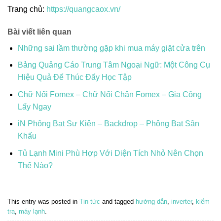
Trang chủ:
https://quangcaox.vn/
Bài viết liên quan
Những sai lầm thường gặp khi mua máy giặt cửa trên
Bảng Quảng Cáo Trung Tâm Ngoại Ngữ: Một Công Cụ
Hiệu Quả Để Thúc Đẩy Học Tập
Chữ Nổi Fomex – Chữ Nổi Chân Fomex – Gia Công
Lấy Ngay
iN Phông Bạt Sự Kiện – Backdrop – Phông Bạt Sân
Khấu
Tủ Lạnh Mini Phù Hợp Với Diện Tích Nhỏ Nên Chọn
Thế Nào?
This entry was posted in
Tin tức
and tagged
hướng dẫn
,
inverter
,
kiểm
tra
,
máy lạnh
.