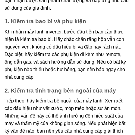
bạn nhận được sản phẩm chất lượng và đáp ứng nhu cầu
sử dụng của gia đình.
1. Kiểm tra bao bì và phụ kiện
Khi nhận máy lạnh inverter, bước đầu tiên bạn cần thực
hiện là kiểm tra bao bì. Hãy chắc chắn rằng hộp vẫn còn
nguyên vẹn, không có dấu hiệu bị va đập hay rách nát.
Đặc biệt, hãy kiểm tra các phụ kiện đi kèm như remote,
ống dẫn gas, và sách hướng dẫn sử dụng. Nếu có bất kỳ
phụ kiện nào thiếu hoặc hư hỏng, bạn nên báo ngay cho
nhà cung cấp.
2. Kiểm tra tình trạng bên ngoài của máy
Tiếp theo, hãy kiểm tra bề ngoài của máy lạnh. Xem xét
các dấu hiệu như vết xước, móp méo hoặc sự ăn mòn.
Những vấn đề này có thể ảnh hưởng đến hiệu suất của
máy và thẩm mỹ của không gian sống. Nếu phát hiện bất
kỳ vấn đề nào, bạn nên yêu cầu nhà cung cấp giải thích