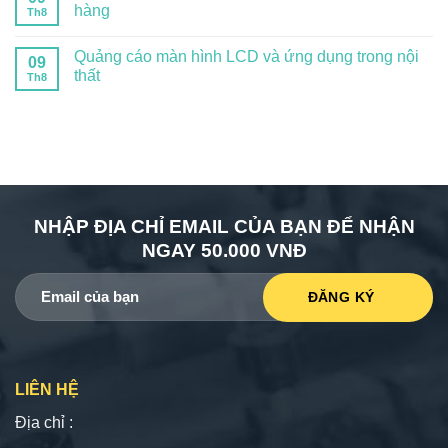
hàng
Th8
Quảng cáo màn hình LCD và ứng dụng trong nội
09
thất
Th8
NHẬP ĐỊA CHỈ EMAIL CỦA BẠN ĐỂ NHẬN
NGAY 50.000 VNĐ
LIÊN HỆ
Địa chỉ :