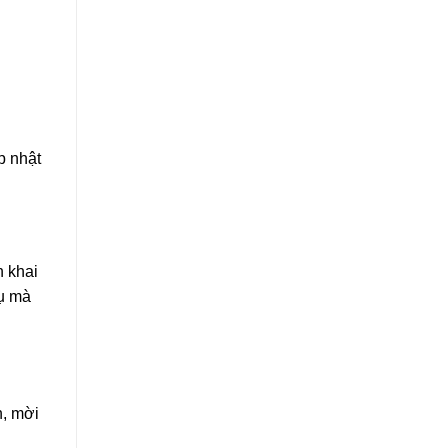
p nhật
n khai
vụ mà
n, mời