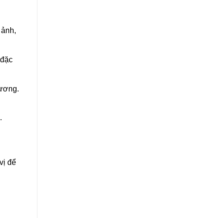
 ảnh,
 đặc
rương.
.
vị để