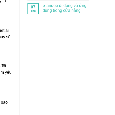
y là
Standee di động và ứng
07
dụng trong cửa hàng
Th8
ết ai
này sẽ
 đối
iểm yếu
n bao