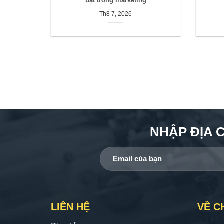
bật trong marketing
Th8 7, 2026
NHẬP ĐỊA 
LIÊN HỆ
VỀ C