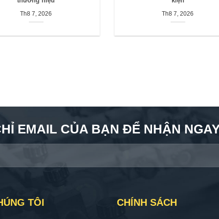
thương hiệu
kiện
Th8 7, 2026
Th8 7, 2026
CHỈ EMAIL CỦA BẠN ĐỂ NHẬN NGAY 
HÚNG TÔI
CHÍNH SÁCH