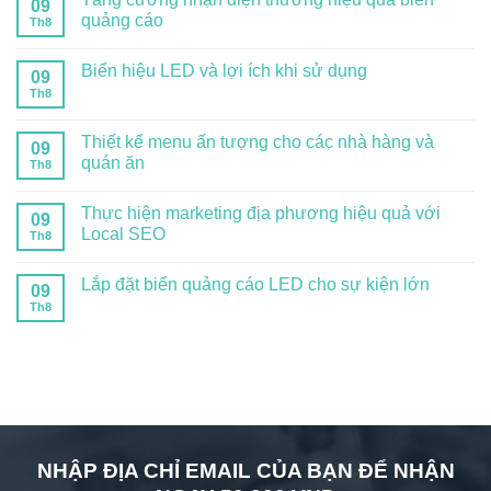
09
quảng cáo
Th8
Biển hiệu LED và lợi ích khi sử dụng
09
Th8
Thiết kế menu ấn tượng cho các nhà hàng và
09
quán ăn
Th8
Thực hiện marketing địa phương hiệu quả với
09
Local SEO
Th8
Lắp đặt biển quảng cáo LED cho sự kiện lớn
09
Th8
NHẬP ĐỊA CHỈ EMAIL CỦA BẠN ĐỂ NHẬN