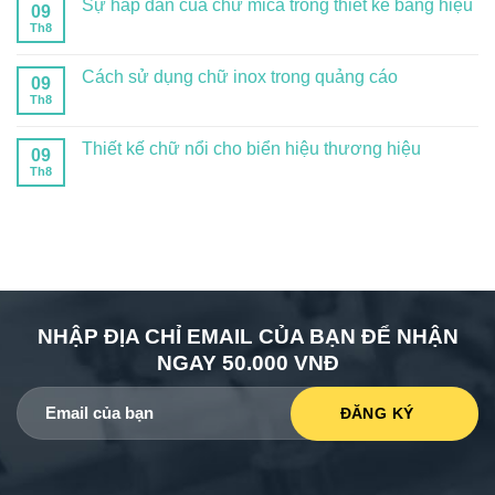
Sự hấp dẫn của chữ mica trong thiết kế bảng hiệu
09
Th8
Cách sử dụng chữ inox trong quảng cáo
09
Th8
Thiết kế chữ nổi cho biển hiệu thương hiệu
09
Th8
NHẬP ĐỊA CHỈ EMAIL CỦA BẠN ĐỂ NHẬN
NGAY 50.000 VNĐ