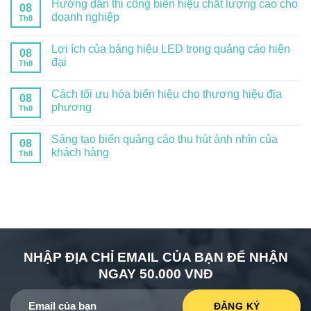
Hướng dẫn thi công biển hiệu chất lượng cao cho
08
doanh nghiệp
Th8
Lợi ích của bảng hiệu LED trong quảng cáo hiện
08
đại
Th8
Cách tối ưu hóa biển hiệu cho thương hiệu địa
08
phương
Th8
Sáng tạo biển quảng cáo thu hút ánh nhìn của
08
khách hàng
Th8
NHẬP ĐỊA CHỈ EMAIL CỦA BẠN ĐỂ NHẬN
NGAY 50.000 VNĐ