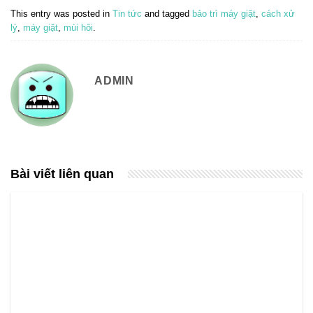
This entry was posted in
Tin tức
and tagged
bảo trì máy giặt
,
cách xử
lý
,
máy giặt
,
mùi hôi
.
ADMIN
Bài viết liên quan