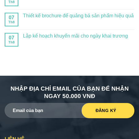
Th8
Thiết kế brochure để quảng bá sản phẩm hiệu quả
07
Th8
Lập kế hoạch khuyến mãi cho ngày khai trương
07
Th8
NHẬP ĐỊA CHỈ EMAIL CỦA BẠN ĐỂ NHẬN
NGAY 50.000 VNĐ