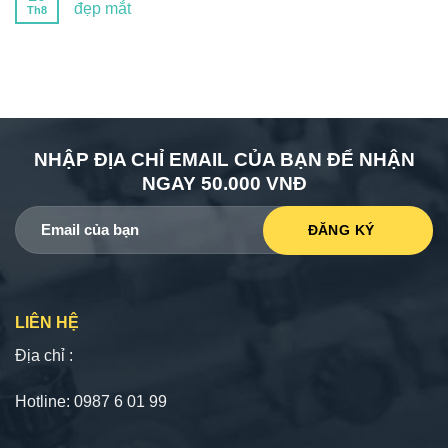
đẹp mắt
Th8
NHẬP ĐỊA CHỈ EMAIL CỦA BẠN ĐỂ NHẬN
NGAY 50.000 VNĐ
LIÊN HỆ
Địa chỉ :
Hotline: 0987 6 01 99