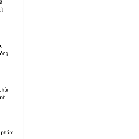
ể
ết
ực
hông
chùi
anh
c phẩm