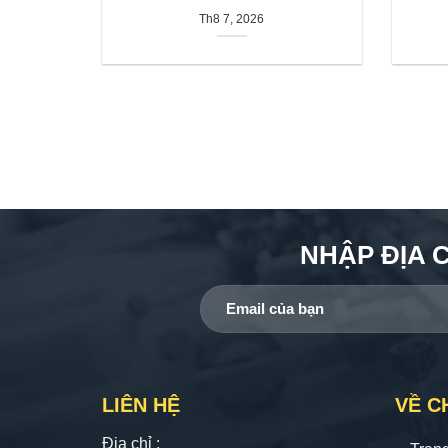
Th8 7, 2026
NHẬP ĐỊA 
LIÊN HỆ
VỀ C
Địa chỉ :