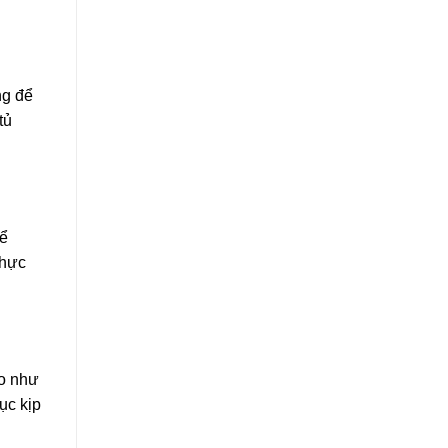
ng để
tủ
hể
thực
ào như
ục kịp