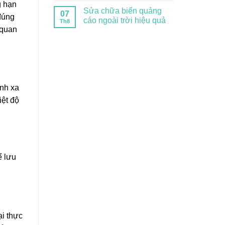
g hạn
Sửa chữa biển quảng
07
 đúng
cáo ngoài trời hiệu quả
Th8
 quan
ánh xa
iệt độ
ể lưu
ại thực