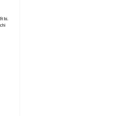
t bị.
chi