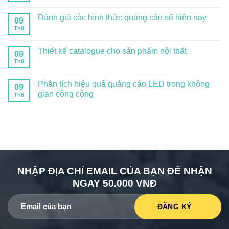
Đánh giá các hình thức quảng cáo số hiện nay
09
Th8
Thiết kế catalogue cho sản phẩm nội thất
09
Th8
Phân tích hiệu quả quảng cáo LED trong không
09
gian công cộng
Th8
NHẬP ĐỊA CHỈ EMAIL CỦA BẠN ĐỂ NHẬN
NGAY 50.000 VNĐ