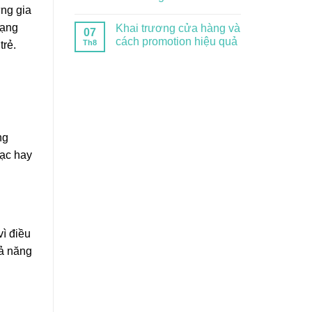
ững gia
rạng
Khai trương cửa hàng và
07
cách promotion hiệu quả
Th8
trẻ.
ng
đạc hay
vì điều
hả năng