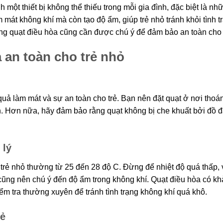
 một thiết bị không thể thiếu trong mỗi gia đình, đặc biệt là nh
m mát không khí mà còn tạo độ ẩm, giúp trẻ nhỏ tránh khỏi tình t
ụng quạt điều hòa cũng cần được chú ý để đảm bảo an toàn cho 
 an toàn cho trẻ nhỏ
quả làm mát và sự an toàn cho trẻ. Bạn nên đặt quạt ở nơi thoá
h. Hơn nữa, hãy đảm bảo rằng quạt không bị che khuất bởi đồ 
 lý
 trẻ nhỏ thường từ 25 đến 28 độ C. Đừng để nhiệt độ quá thấp, 
n cũng nên chú ý đến độ ẩm trong không khí. Quạt điều hòa có k
m tra thường xuyên để tránh tình trạng không khí quá khô.
rẻ