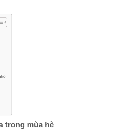
nhỏ
òa trong mùa hè