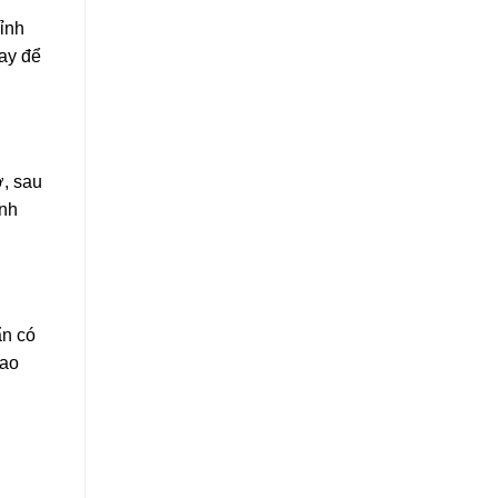
hỉnh
uay để
ờ, sau
ạnh
ẩn có
bao