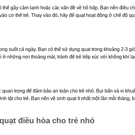
 có thể gây cảm lạnh hoặc các vấn đề về hô hấp. Bạn nên điều c
 vào cơ thể trẻ. Thay vào đó, hãy để quạt hoạt động ở chế độ q
rong suốt cả ngày. Bạn có thể sử dụng quạt trong khoảng 2-3 gi
i ở những nơi thoáng mát, tránh để trẻ tiếp xúc với không khí l
 quan trọng để đảm bảo an toàn cho trẻ nhỏ. Bụi bẩn và vi khu
ệnh tật cho trẻ. Bạn nên vệ sinh quạt ít nhất một lần mỗi tháng, 
quạt điều hòa cho trẻ nhỏ