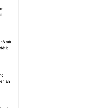
ơi,
t
 nhỏ mà
iết bị
ang
uen an