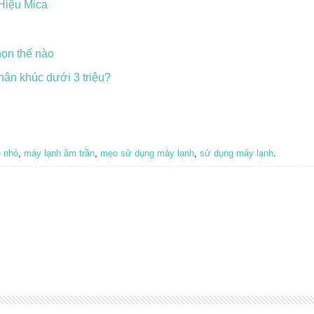
Hiệu Mica
họn thế nào
hân khúc dưới 3 triệu?
ẻ nhỏ
,
máy lạnh âm trần
,
mẹo sử dụng máy lạnh
,
sử dụng máy lạnh
.