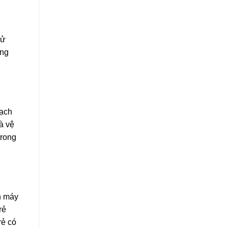
sử
ong
sạch
à vệ
trong
n máy
rẻ
rẻ có