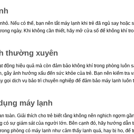
ạnh
nhỏ. Nếu có thể, bạn nên tắt máy lạnh khi trẻ đã ngủ say hoặc 
trong ngày. Khi không cần thiết, hãy mở cửa sổ để không khí tr
ạnh thường xuyên
ạt động hiệu quả mà còn đảm bảo không khí trong phòng luôn 
uẩn, gây ảnh hưởng xấu đến sức khỏe của trẻ. Bạn nên kiểm tra v
hãy gọi dịch vụ bảo trì chuyên nghiệp để đảm bảo máy lạnh luôn 
ử dụng máy lạnh
n toàn. Giải thích cho trẻ biết rằng không nên nghịch ngợm gầ
ng có sự giám sát của người lớn. Bên cạnh đó, hãy hướng dẫn t
trong phòng có máy lạnh như cảm thấy lạnh quá, hay bị ho, để t