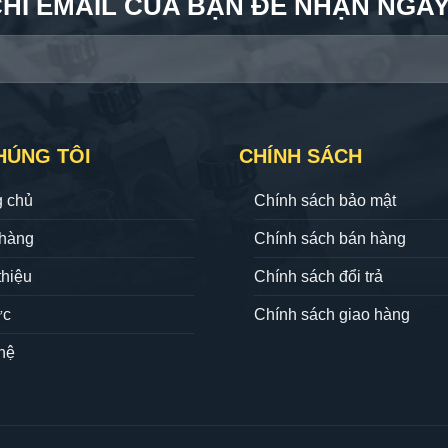
CHỈ EMAIL CỦA BẠN ĐỂ NHẬN NGAY 
HÚNG TÔI
CHÍNH SÁCH
g chủ
Chính sách bảo mật
hàng
Chính sách bán hàng
thiệu
Chính sách đổi trả
ức
Chính sách giao hàng
hệ