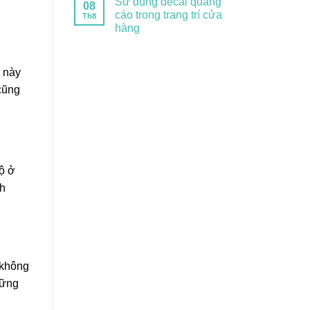
Sử dụng decal quảng
08
cáo trong trang trí cửa
Th8
hàng
u này
 cũng
độ ở
nh
 không
hững