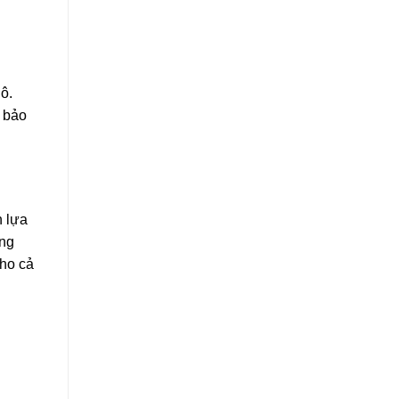
ô.
m bảo
h lựa
ờng
cho cả