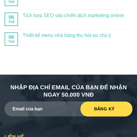
Th8
Tích hợp SEO vào chiến dịch marketing online
06
Th8
Thiết kế menu nhà hàng thu hút sự chú ý
06
Th8
NHẬP ĐỊA CHỈ EMAIL CỦA BẠN ĐỂ NHẬN
NGAY 50.000 VNĐ