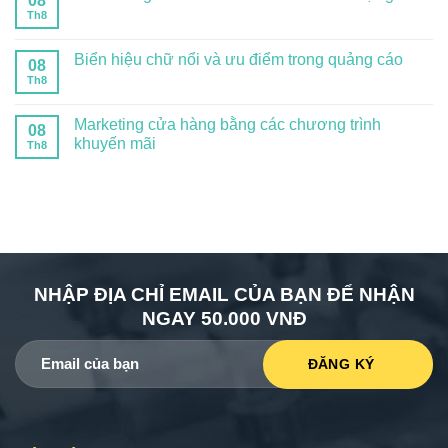
08
Th8
Biển hiệu chữ nổi và ưu điểm trong quảng cáo
08
Th8
Marketing cửa hàng bằng các chương trình
08
khuyến mãi
Th8
NHẬP ĐỊA CHỈ EMAIL CỦA BẠN ĐỂ NHẬN
NGAY 50.000 VNĐ