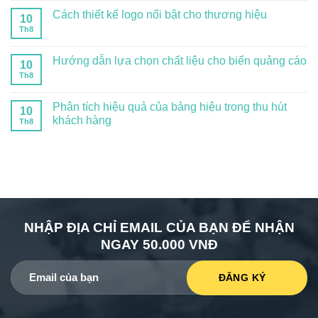
Cách thiết kế logo nổi bật cho thương hiệu
10
Th8
Hướng dẫn lựa chọn chất liệu cho biển quảng cáo
10
Th8
Phân tích hiệu quả của bảng hiệu trong thu hút
10
khách hàng
Th8
NHẬP ĐỊA CHỈ EMAIL CỦA BẠN ĐỂ NHẬN
NGAY 50.000 VNĐ