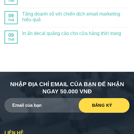
Th8
Tăng doanh số với chiến dịch email marketing
09
hiệu quả
Th8
In ấn decal quảng cáo cho cửa hàng thời trang
09
Th8
NHẬP ĐỊA CHỈ EMAIL CỦA BẠN ĐỂ NHẬN
NGAY 50.000 VNĐ
LIÊN HỆ