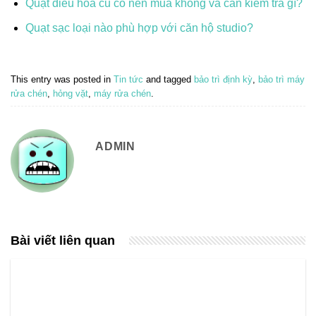
Quạt điều hòa cũ có nên mua không và cần kiểm tra gì?
Quạt sạc loại nào phù hợp với căn hộ studio?
This entry was posted in
Tin tức
and tagged
bảo trì định kỳ
,
bảo trì máy
rửa chén
,
hỏng vặt
,
máy rửa chén
.
ADMIN
Bài viết liên quan