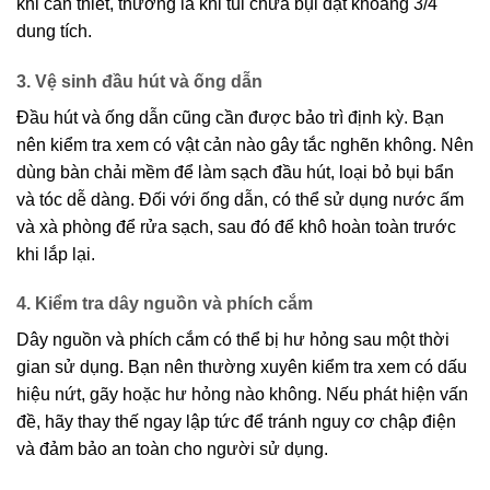
khi cần thiết, thường là khi túi chứa bụi đạt khoảng 3/4
dung tích.
3. Vệ sinh đầu hút và ống dẫn
Đầu hút và ống dẫn cũng cần được bảo trì định kỳ. Bạn
nên kiểm tra xem có vật cản nào gây tắc nghẽn không. Nên
dùng bàn chải mềm để làm sạch đầu hút, loại bỏ bụi bẩn
và tóc dễ dàng. Đối với ống dẫn, có thể sử dụng nước ấm
và xà phòng để rửa sạch, sau đó để khô hoàn toàn trước
khi lắp lại.
4. Kiểm tra dây nguồn và phích cắm
Dây nguồn và phích cắm có thể bị hư hỏng sau một thời
gian sử dụng. Bạn nên thường xuyên kiểm tra xem có dấu
hiệu nứt, gãy hoặc hư hỏng nào không. Nếu phát hiện vấn
đề, hãy thay thế ngay lập tức để tránh nguy cơ chập điện
và đảm bảo an toàn cho người sử dụng.