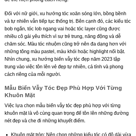
Đối với nữ giới, xu hướng tóc xoăn sóng lớn, bồng bềnh
và tự nhiên vẫn tiếp tục thống trị. Bên cạnh đó, các kiểu tóc
bob ngắn, tóc lob ngang vai hoặc tóc layer cũng được
nhiều cô gái yêu thích vì sự trẻ trung, năng động và dễ
chăm sóc. Màu tóc nhuộm cũng trở nên đa dạng hơn với
những tông màu pastel, màu khói hoặc highlight nổi bật.
Nhìn chung, xu hướng biển vẫy tóc đẹp năm 2023 tập
trung vào việc tôn lên vẻ đẹp tự nhiên, cá tính và phong
cách riêng của mỗi người.
Mẫu Biển Vẫy Tóc Đẹp Phù Hợp Với Từng
Khuôn Mặt
Việc lựa chọn mẫu biển vẫy tóc đẹp phù hợp với từng
khuôn mặt là vô cùng quan trọng để tôn lên những đường
nét đẹp và che đi những khuyết điểm.
Khuôn mặt tròn: Nên chọn những kiểu tóc có độ dài vừa