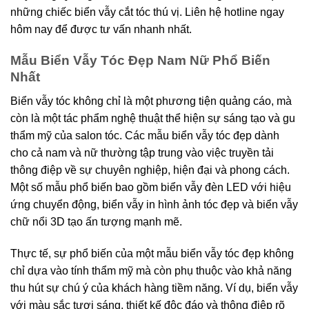
những chiếc biển vẫy cắt tóc thú vị. Liên hệ hotline ngay
hôm nay để được tư vấn nhanh nhất.
Mẫu Biển Vẫy Tóc Đẹp Nam Nữ Phổ Biến
Nhất
Biển vẫy tóc không chỉ là một phương tiện quảng cáo, mà
còn là một tác phẩm nghệ thuật thể hiện sự sáng tạo và gu
thẩm mỹ của salon tóc. Các mẫu biển vẫy tóc đẹp dành
cho cả nam và nữ thường tập trung vào việc truyền tải
thông điệp về sự chuyên nghiệp, hiện đại và phong cách.
Một số mẫu phổ biến bao gồm biển vẫy đèn LED với hiệu
ứng chuyển động, biển vẫy in hình ảnh tóc đẹp và biển vẫy
chữ nổi 3D tạo ấn tượng mạnh mẽ.
Thực tế, sự phổ biến của một mẫu biển vẫy tóc đẹp không
chỉ dựa vào tính thẩm mỹ mà còn phụ thuộc vào khả năng
thu hút sự chú ý của khách hàng tiềm năng. Ví dụ, biển vẫy
với màu sắc tươi sáng, thiết kế độc đáo và thông điệp rõ