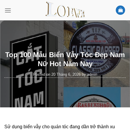
Skip
to
content
Top 100 Mẫu Biển Vẫy Tóc Đẹp Nam
Nữ Hot Năm Nay
Posted on
20 Tháng 6, 2026
by
admin
Sử dụng biển vẫy cho quán tóc đang dần trở thành xu