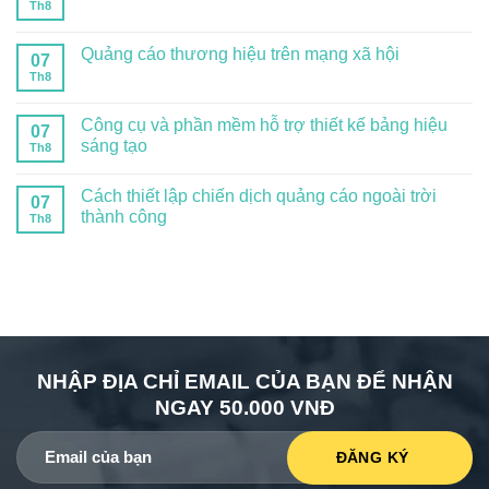
Th8
Quảng cáo thương hiệu trên mạng xã hội
07
Th8
Công cụ và phần mềm hỗ trợ thiết kế bảng hiệu
07
sáng tạo
Th8
Cách thiết lập chiến dịch quảng cáo ngoài trời
07
thành công
Th8
NHẬP ĐỊA CHỈ EMAIL CỦA BẠN ĐỂ NHẬN
NGAY 50.000 VNĐ