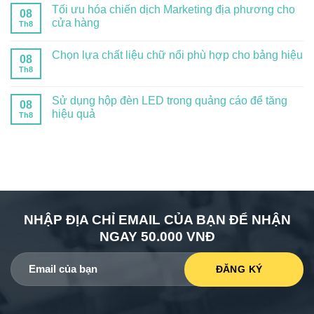
Tối ưu hóa chiến dịch Marketing địa phương cho
08
cửa hàng
Th8
Chọn lựa chất liệu chữ nổi phù hợp cho bảng hiệu
08
Th8
Sử dụng hộp đèn LED trong quảng cáo để tăng
08
hiệu quả
Th8
NHẬP ĐỊA CHỈ EMAIL CỦA BẠN ĐỂ NHẬN
NGAY 50.000 VNĐ