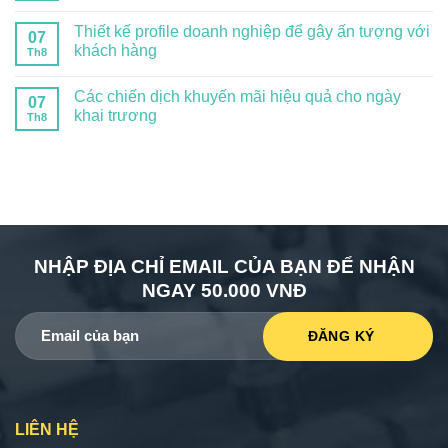
Thiết kế profile doanh nghiệp để gây ấn tượng với
07
khách hàng
Th8
Các chiến dịch khuyến mãi hiệu quả cho ngày
07
khai trương
Th8
NHẬP ĐỊA CHỈ EMAIL CỦA BẠN ĐỂ NHẬN
NGAY 50.000 VNĐ
LIÊN HỆ