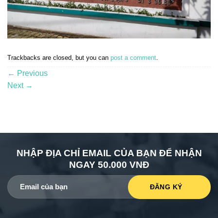
Trackbacks are closed, but you can
post a comment
.
←
Previous
Next
→
NHẬP ĐỊA CHỈ EMAIL CỦA BẠN ĐỂ NHẬN
NGAY 50.000 VNĐ