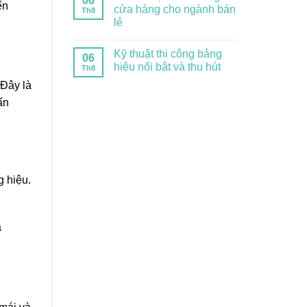
06
ến
cửa hàng cho ngành bán
Th8
lẻ
Kỹ thuật thi công bảng
06
hiệu nổi bật và thu hút
Th8
 Đây là
ấn
 hiệu.
à