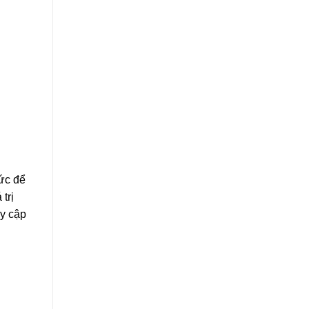
sức để
trị
uy cập