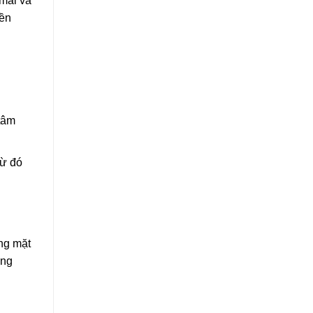
 mái và
iền
tâm
từ đó
ng mặt
ơng