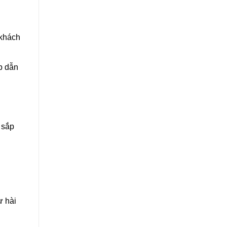
 khách
p dẫn
 sắp
ự hài