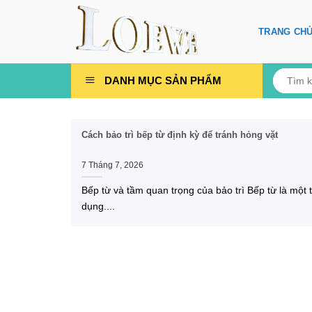
Skip
to
TRANG CH
content
Tìm
DANH MỤC SẢN PHẨM
kiếm:
Cách bảo trì bếp từ định kỳ để tránh hỏng vặt
7 Tháng 7, 2026
Bếp từ và tầm quan trọng của bảo trì Bếp từ là một t
dụng....