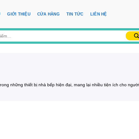
Ủ
GIỚI THIỆU
CỬA HÀNG
TIN TỨC
LIÊN HỆ
rong những thiết bị nhà bếp hiện đại, mang lại nhiều tiện ích cho ngườ