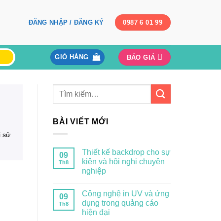
ĐĂNG NHẬP / ĐĂNG KÝ
0987 6 01 99
GIỎ HÀNG
BÁO GIÁ
BÀI VIẾT MỚI
i sử
Thiết kế backdrop cho sự
09
kiện và hội nghị chuyên
Th8
nghiệp
Công nghệ in UV và ứng
09
dụng trong quảng cáo
Th8
hiện đại