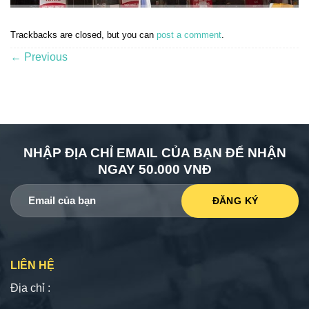
Trackbacks are closed, but you can
post a comment
.
←
Previous
NHẬP ĐỊA CHỈ EMAIL CỦA BẠN ĐỂ NHẬN
NGAY 50.000 VNĐ
LIÊN HỆ
Địa chỉ :