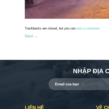
Trackbacks are closed, but you can
post a comment
.
Next
→
NHẬP ĐỊA 
LIÊN HỆ
VỀ C