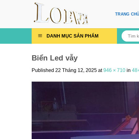
Skip
to
TRANG CH
content
Tìm
DANH MỤC SẢN PHẨM
kiếm:
Biển Led vẫy
Published
22 Tháng 12, 2025
at
946 × 710
in
48