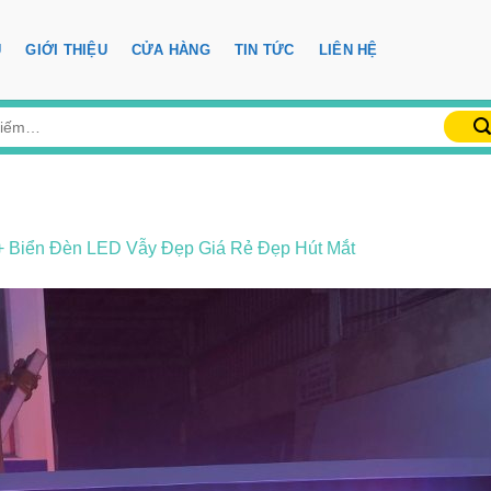
Ủ
GIỚI THIỆU
CỬA HÀNG
TIN TỨC
LIÊN HỆ
+ Biển Đèn LED Vẫy Đẹp Giá Rẻ Đẹp Hút Mắt