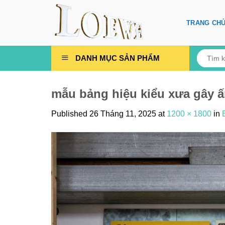
Skip
to
TRANG CH
content
Tìm
DANH MỤC SẢN PHẨM
kiếm:
mẫu bảng hiệu kiểu xưa gây 
Published
26 Tháng 11, 2025
at
1200 × 1800
in