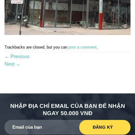
Trackbacks are closed, but you can
post a comment
.
←
Previous
Next
→
NHẬP ĐỊA CHỈ EMAIL CỦA BẠN ĐỂ NHẬN
NGAY 50.000 VNĐ