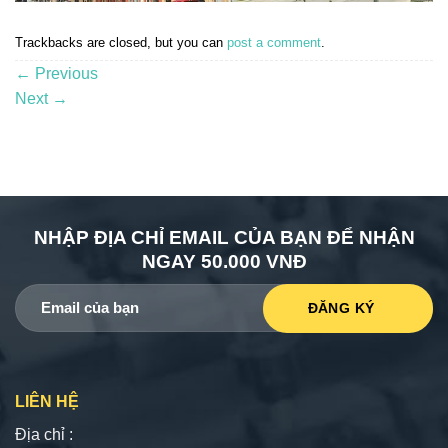
Trackbacks are closed, but you can
post a comment
.
←
Previous
Next
→
NHẬP ĐỊA CHỈ EMAIL CỦA BẠN ĐỂ NHẬN
NGAY 50.000 VNĐ
LIÊN HỆ
Địa chỉ :