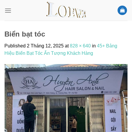
Skip
to
content
Biển bạt tóc
Published
2 Tháng 12, 2025
at
828 × 640
in
45+ Bảng
Hiệu Biển Bạt Tóc Ấn Tượng Khách Hàng